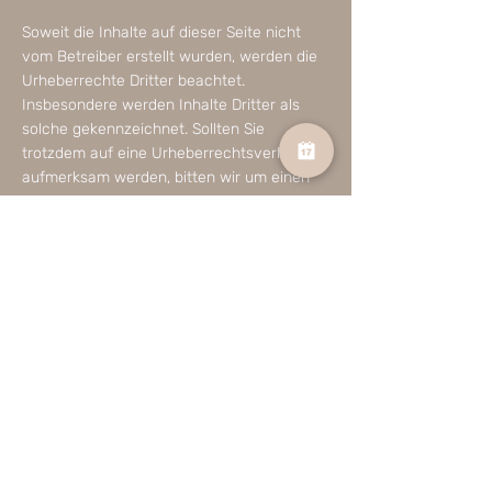
Soweit die Inhalte auf dieser Seite nicht
vom Betreiber erstellt wurden, werden die
Urheberrechte Dritter beachtet.
Insbesondere werden Inhalte Dritter als
solche gekennzeichnet. Sollten Sie
trotzdem auf eine Urheberrechtsverletzung
aufmerksam werden, bitten wir um einen
entsprechenden Hinweis. Bei
Bekanntwerden von Rechtsverletzungen
werden wir derartige Inhalte umgehend
entfernen.
Praxis für Osteopathie & Kinderosteopathie
Olching | Nadine Jall
Standort:
Kontakt:
Olching: